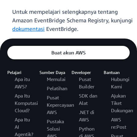
Untuk mempelajari selengkapnya tentang
Amazon EventBridge Schema Registry, kunjungi
dokumentasi
EventBridge.
Buat akun AWS
Pelajari
Sumber Daya
Developer
Bantuan
Apa itu
Memulai
Pusat
Hubungi
AWS?
Builder
Kami
Pelatihan
Apa Itu
SDK dan
Ajukan
Pusat
Komputasi
Alat
Tiket
Kepercayaan
Cloud?
Dukungan
AWS
.NET di
Apa Itu
AWS
AWS
Pustaka
AI
re:Post
Solusi
Python
Agentik?
AWS
di AWS
Pusat