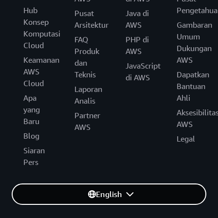
Hub
Pengetahua
Pusat
Java di
Konsep
Arsitektur
AWS
Gambaran
Komputasi
Umum
FAQ
PHP di
Cloud
Dukungan
Produk
AWS
Keamanan
AWS
dan
JavaScript
AWS
Teknis
Dapatkan
di AWS
Cloud
Bantuan
Laporan
Apa
Ahli
Analis
yang
Aksesibilita
Partner
Baru
AWS
AWS
Blog
Legal
Siaran
Pers
English