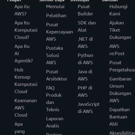
Apa itu
Memulai
Pusat
Hubungi
AWS?
Builder
Kami
Pelatihan
Apa Itu
SDK dan
Ajukan
Pusat
Komputasi
Alat
Tiket
Kepercayaan
Cloud?
Dukungan
AWS
.NET di
Apa Itu
AWS
AWS
Pustaka
AI
re:Post
Solusi
Python
Agentik?
AWS
di AWS
Pusat
Hub
Pengetahua
Pusat
Java di
Konsep
Arsitektur
AWS
Gambaran
Komputasi
Umum
FAQ
PHP di
Cloud
Dukungan
Produk
AWS
Keamanan
AWS
dan
JavaScript
AWS
Teknis
Dapatkan
di AWS
Cloud
Bantuan
Laporan
Apa
Ahli
Analis
yang
Aksesibilita
Partner