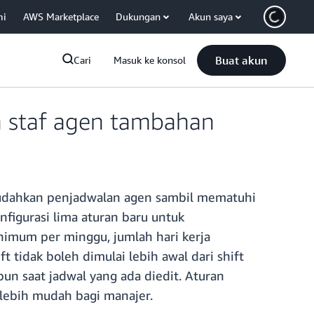
mi
AWS Marketplace
Dukungan
Akun saya
Buat akun
Cari
Masuk ke konsol
 staf agen tambahan
udahkan penjadwalan agen sambil mematuhi
nfigurasi lima aturan baru untuk
nimum per minggu, jumlah hari kerja
 tidak boleh dimulai lebih awal dari shift
pun saat jadwal yang ada diedit. Aturan
lebih mudah bagi manajer.