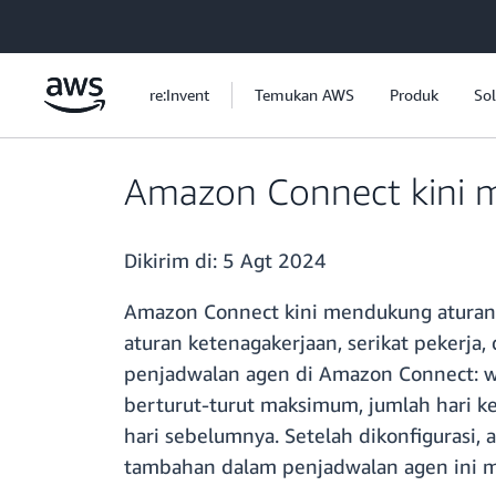
a11y-skip-to-main-content
re:Invent
Temukan AWS
Produk
Sol
Amazon Connect kini 
Dikirim di:
5 Agt 2024
Amazon Connect kini mendukung atura
aturan ketenagakerjaan, serikat pekerja,
penjadwalan agen di Amazon Connect: wak
berturut-turut maksimum, jumlah hari ke
hari sebelumnya. Setelah dikonfigurasi, 
tambahan dalam penjadwalan agen ini m