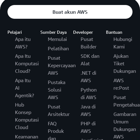
Buat akun AWS
Pelajari
Sumber Daya
Developer
Bantuan
Apa itu
Memulai
Pusat
Hubungi
AWS?
Builder
Kami
Pelatihan
Apa Itu
SDK dan
Ajukan
Pusat
Komputasi
Alat
Tiket
Kepercayaan
Cloud?
Dukungan
AWS
.NET di
Apa Itu
AWS
AWS
Pustaka
AI
re:Post
Solusi
Python
Agentik?
AWS
di AWS
Pusat
Hub
Pengetahua
Pusat
Java di
Konsep
Arsitektur
AWS
Gambaran
Komputasi
Umum
FAQ
PHP di
Cloud
Dukungan
Produk
AWS
Keamanan
AWS
dan