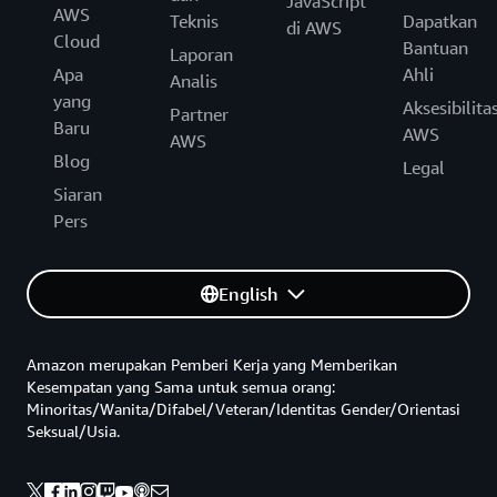
JavaScript
AWS
Teknis
Dapatkan
di AWS
Cloud
Bantuan
Laporan
Apa
Ahli
Analis
yang
Aksesibilita
Partner
Baru
AWS
AWS
Blog
Legal
Siaran
Pers
English
Amazon merupakan Pemberi Kerja yang Memberikan
Kesempatan yang Sama untuk semua orang:
Minoritas/Wanita/Difabel/Veteran/Identitas Gender/Orientasi
Seksual/Usia.