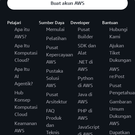
Buat akun AWS
Pelajari
Sumber Daya
Developer
Bantuan
Apa itu
Memulai
Pusat
Hubungi
AWS?
Builder
Kami
Pelatihan
Apa Itu
SDK dan
Ajukan
Pusat
Komputasi
Alat
Tiket
Kepercayaan
Cloud?
Dukungan
AWS
.NET di
Apa Itu
AWS
AWS
Pustaka
AI
re:Post
Solusi
Python
Agentik?
AWS
di AWS
Pusat
Hub
Pengetahua
Pusat
Java di
Konsep
Arsitektur
AWS
Gambaran
Komputasi
Umum
FAQ
PHP di
Cloud
Dukungan
Produk
AWS
Keamanan
AWS
dan
JavaScript
AWS
Teknis
Dapatkan
di AWS