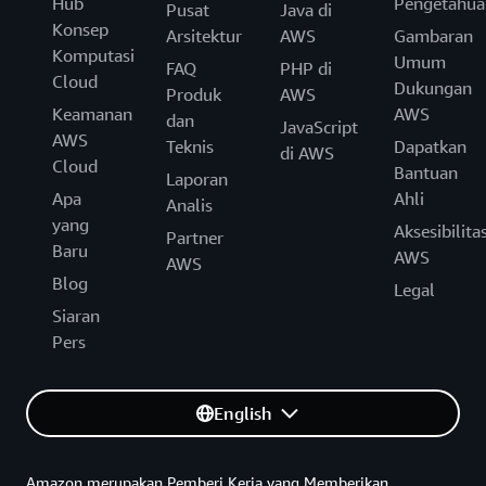
Hub
Pengetahua
Pusat
Java di
Konsep
Arsitektur
AWS
Gambaran
Komputasi
Umum
FAQ
PHP di
Cloud
Dukungan
Produk
AWS
Keamanan
AWS
dan
JavaScript
AWS
Teknis
Dapatkan
di AWS
Cloud
Bantuan
Laporan
Apa
Ahli
Analis
yang
Aksesibilita
Partner
Baru
AWS
AWS
Blog
Legal
Siaran
Pers
English
Amazon merupakan Pemberi Kerja yang Memberikan