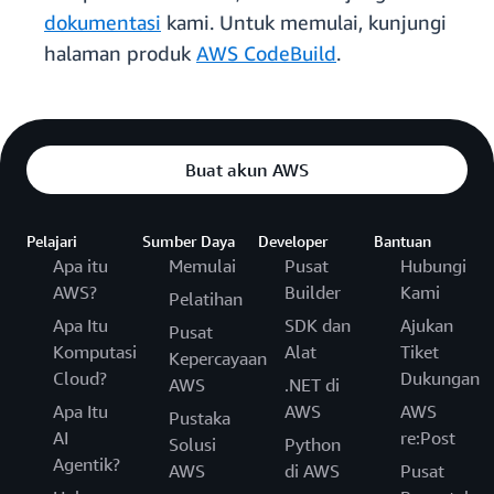
dokumentasi
kami. Untuk memulai, kunjungi
halaman produk
AWS CodeBuild
.
Buat akun AWS
Pelajari
Sumber Daya
Developer
Bantuan
Apa itu
Memulai
Pusat
Hubungi
AWS?
Builder
Kami
Pelatihan
Apa Itu
SDK dan
Ajukan
Pusat
Komputasi
Alat
Tiket
Kepercayaan
Cloud?
Dukungan
AWS
.NET di
Apa Itu
AWS
AWS
Pustaka
AI
re:Post
Solusi
Python
Agentik?
AWS
di AWS
Pusat