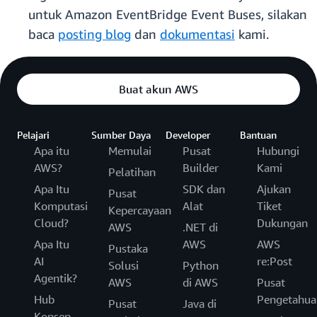
untuk Amazon EventBridge Event Buses, silakan
baca
posting blog
dan
dokumentasi
kami.
Buat akun AWS
Pelajari
Sumber Daya
Developer
Bantuan
Apa itu
Memulai
Pusat
Hubungi
AWS?
Builder
Kami
Pelatihan
Apa Itu
SDK dan
Ajukan
Pusat
Komputasi
Alat
Tiket
Kepercayaan
Cloud?
Dukungan
AWS
.NET di
Apa Itu
AWS
AWS
Pustaka
AI
re:Post
Solusi
Python
Agentik?
AWS
di AWS
Pusat
Hub
Pengetahua
Pusat
Java di
Konsep