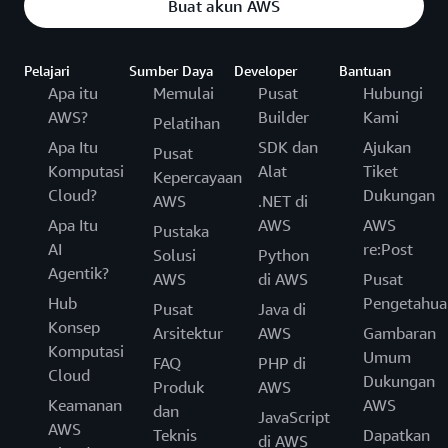
Buat akun AWS
Pelajari
Sumber Daya
Developer
Bantuan
Apa itu
Memulai
Pusat
Hubungi
AWS?
Builder
Kami
Pelatihan
Apa Itu
SDK dan
Ajukan
Pusat
Komputasi
Alat
Tiket
Kepercayaan
Cloud?
Dukungan
AWS
.NET di
Apa Itu
AWS
AWS
Pustaka
AI
re:Post
Solusi
Python
Agentik?
AWS
di AWS
Pusat
Hub
Pengetahua
Pusat
Java di
Konsep
Arsitektur
AWS
Gambaran
Komputasi
Umum
FAQ
PHP di
Cloud
Dukungan
Produk
AWS
Keamanan
AWS
dan
JavaScript
AWS
Teknis
Dapatkan
di AWS