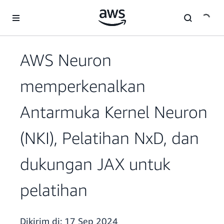
a11y-skip-to-main-content
AWS Neuron
memperkenalkan
Antarmuka Kernel Neuron
(NKI), Pelatihan NxD, dan
dukungan JAX untuk
pelatihan
Dikirim di:
17 Sep 2024