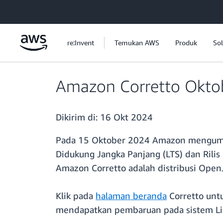
a11y-skip-to-main-content
re:Invent
Temukan AWS
Produk
Sol
Amazon Corretto Okto
Dikirim di:
16 Okt 2024
Pada 15 Oktober 2024 Amazon mengumu
Didukung Jangka Panjang (LTS) dan Rilis 
Amazon Corretto adalah distribusi OpenJ
Klik pada
halaman beranda
Corretto untu
mendapatkan pembaruan pada sistem L