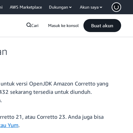
mi
AWS Marketplace
Dukungan
Akun saya
Buat akun
Cari
Masuk ke konsol
an
ntuk versi OpenJDK Amazon Corretto yang
8u432 sekarang tersedia untuk diunduh.
.
retto 21, atau Corretto 23. Anda juga bisa
atau Yum
.