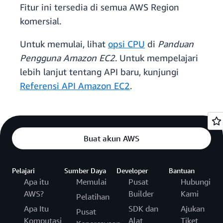
Fitur ini tersedia di semua AWS Region
komersial.
Untuk memulai, lihat
opsi CPU
di
Panduan
Pengguna Amazon EC2
. Untuk mempelajari
lebih lanjut tentang API baru, kunjungi
Referensi API Amazon EC2
.
Buat akun AWS
Pelajari
Sumber Daya
Developer
Bantuan
Apa itu
Memulai
Pusat
Hubungi
AWS?
Builder
Kami
Pelatihan
Apa Itu
SDK dan
Ajukan
Pusat
Komputasi
Alat
Tiket