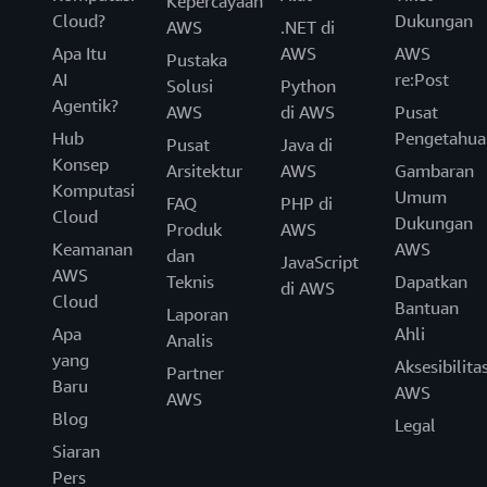
Kepercayaan
Cloud?
Dukungan
AWS
.NET di
Apa Itu
AWS
AWS
Pustaka
AI
re:Post
Solusi
Python
Agentik?
AWS
di AWS
Pusat
Hub
Pengetahua
Pusat
Java di
Konsep
Arsitektur
AWS
Gambaran
Komputasi
Umum
FAQ
PHP di
Cloud
Dukungan
Produk
AWS
Keamanan
AWS
dan
JavaScript
AWS
Teknis
Dapatkan
di AWS
Cloud
Bantuan
Laporan
Apa
Ahli
Analis
yang
Aksesibilita
Partner
Baru
AWS
AWS
Blog
Legal
Siaran
Pers