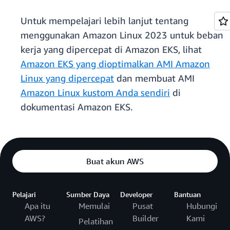
Untuk mempelajari lebih lanjut tentang
menggunakan Amazon Linux 2023 untuk beban
kerja yang dipercepat di Amazon EKS, lihat
Amazon EKS yang dioptimalkan AMI Amazon
Linux yang dipercepat
dan membuat AMI
Amazon Linux kustom Anda sendiri
di
dokumentasi Amazon EKS.
Buat akun AWS
Pelajari
Sumber Daya
Developer
Bantuan
Apa itu
Memulai
Pusat
Hubungi
AWS?
Builder
Kami
Pelatihan