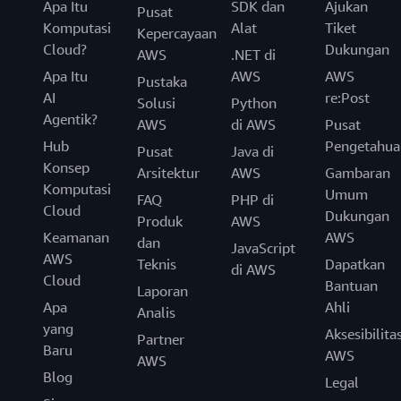
Apa Itu
SDK dan
Ajukan
Pusat
Komputasi
Alat
Tiket
Kepercayaan
Cloud?
Dukungan
AWS
.NET di
Apa Itu
AWS
AWS
Pustaka
AI
re:Post
Solusi
Python
Agentik?
AWS
di AWS
Pusat
Hub
Pengetahua
Pusat
Java di
Konsep
Arsitektur
AWS
Gambaran
Komputasi
Umum
FAQ
PHP di
Cloud
Dukungan
Produk
AWS
Keamanan
AWS
dan
JavaScript
AWS
Teknis
Dapatkan
di AWS
Cloud
Bantuan
Laporan
Apa
Ahli
Analis
yang
Aksesibilita
Partner
Baru
AWS
AWS
Blog
Legal