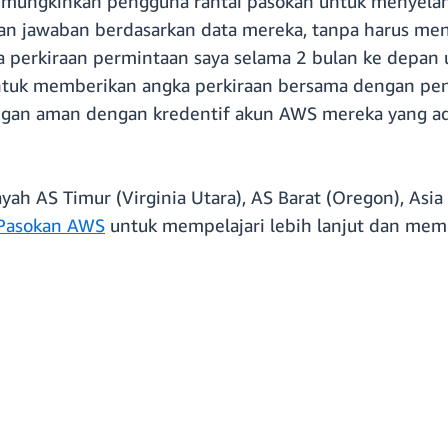
mungkinkan
pengguna rantai pasokan untuk menyela
jawaban berdasarkan data mereka, tanpa harus menung
a perkiraan permintaan saya selama 2 bulan ke depan 
ntuk memberikan angka perkiraan bersama dengan pen
n aman dengan kredentif akun AWS mereka yang ada 
ayah AS Timur (Virginia Utara), AS Barat (Oregon), Asia 
 Pasokan AWS
untuk mempelajari lebih lanjut dan memu