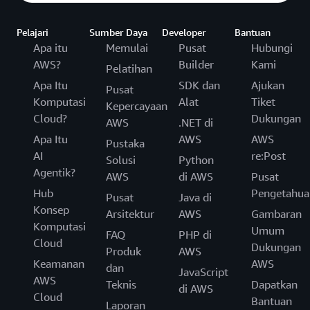
Pelajari
Sumber Daya
Developer
Bantuan
Apa itu
Memulai
Pusat
Hubungi
AWS?
Builder
Kami
Pelatihan
Apa Itu
SDK dan
Ajukan
Pusat
Komputasi
Alat
Tiket
Kepercayaan
Cloud?
Dukungan
AWS
.NET di
Apa Itu
AWS
AWS
Pustaka
AI
re:Post
Solusi
Python
Agentik?
AWS
di AWS
Pusat
Hub
Pengetahua
Pusat
Java di
Konsep
Arsitektur
AWS
Gambaran
Komputasi
Umum
FAQ
PHP di
Cloud
Dukungan
Produk
AWS
Keamanan
AWS
dan
JavaScript
AWS
Teknis
Dapatkan
di AWS
Cloud
Bantuan
Laporan