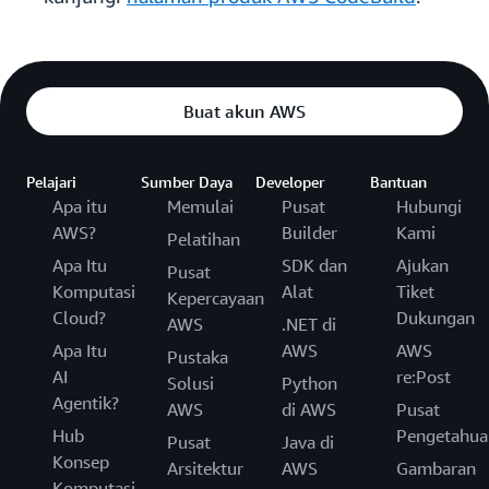
Buat akun AWS
Pelajari
Sumber Daya
Developer
Bantuan
Apa itu
Memulai
Pusat
Hubungi
AWS?
Builder
Kami
Pelatihan
Apa Itu
SDK dan
Ajukan
Pusat
Komputasi
Alat
Tiket
Kepercayaan
Cloud?
Dukungan
AWS
.NET di
Apa Itu
AWS
AWS
Pustaka
AI
re:Post
Solusi
Python
Agentik?
AWS
di AWS
Pusat
Hub
Pengetahua
Pusat
Java di
Konsep
Arsitektur
AWS
Gambaran
Komputasi