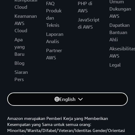
Umum
FAQ
PHP di
Cloud
Dukungan
Produk
AWS
Keamanan
AWS
dan
JavaScript
AWS
Teknis
Dapatkan
di AWS
Cloud
Bantuan
Laporan
Apa
Ahli
Analis
yang
Aksesibilita
Partner
Baru
AWS
AWS
Blog
Legal
Siaran
Pers
English
Amazon merupakan Pemberi Kerja yang Memberikan
Kesempatan yang Sama untuk semua orang:
Minoritas/Wanita/Difabel/Veteran/Identitas Gender/Orientasi