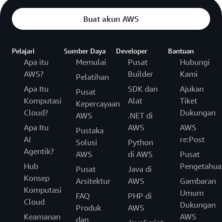
Buat akun AWS
Pelajari
Sumber Daya
Developer
Bantuan
Apa itu
Memulai
Pusat
Hubungi
AWS?
Builder
Kami
Pelatihan
Apa Itu
SDK dan
Ajukan
Pusat
Komputasi
Alat
Tiket
Kepercayaan
Cloud?
Dukungan
AWS
.NET di
Apa Itu
AWS
AWS
Pustaka
AI
re:Post
Solusi
Python
Agentik?
AWS
di AWS
Pusat
Hub
Pengetahua
Pusat
Java di
Konsep
Arsitektur
AWS
Gambaran
Komputasi
Umum
FAQ
PHP di
Cloud
Dukungan
Produk
AWS
Keamanan
AWS
dan