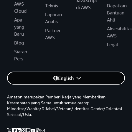
JavaScript
AWS
Teknis
Dapatkan
di AWS
Cloud
Bantuan
Laporan
Apa
Ahli
Analis
yang
Aksesibilita
Partner
Baru
AWS
AWS
Blog
Legal
Siaran
Pers
English
Amazon merupakan Pemberi Kerja yang Memberikan
Kesempatan yang Sama untuk semua orang:
Minoritas/Wanita/Difabel/Veteran/Identitas Gender/Orientasi
Seksual/Usia.