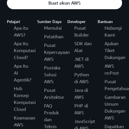
Buat akun AWS
Pelajari
Sumber Daya
Developer
Bantuan
Apa itu
Memulai
Pusat
Hubungi
AWS?
Builder
Kami
Pelatihan
Apa Itu
SDK dan
Ajukan
Pusat
Komputasi
Alat
Tiket
Kepercayaan
Cloud?
Dukungan
AWS
.NET di
Apa Itu
AWS
AWS
Pustaka
AI
re:Post
Solusi
Python
Agentik?
AWS
di AWS
Pusat
Hub
Pengetahua
Pusat
Java di
Konsep
Arsitektur
AWS
Gambaran
Komputasi
Umum
FAQ
PHP di
Cloud
Dukungan
Produk
AWS
Keamanan
AWS
dan
JavaScript
AWS
Teknis
Dapatkan
di AWS