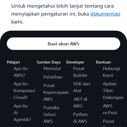
Untuk mengetahui lebih lanjut tentang cara
menyiapkan pengaturan ini, buka
dokumentasi
kami.
Buat akun AWS
Pelajari
Sumber Daya
Developer
Bantuan
Apa itu
Memulai
Pusat
Hubungi
AWS?
Builder
Kami
Pelatihan
Apa Itu
SDK dan
Ajukan
Pusat
Komputasi
Alat
Tiket
Kepercayaan
Cloud?
Dukungan
AWS
.NET di
Apa Itu
AWS
AWS
Pustaka
AI
re:Post
Solusi
Python
Agentik?
AWS
di AWS
Pusat