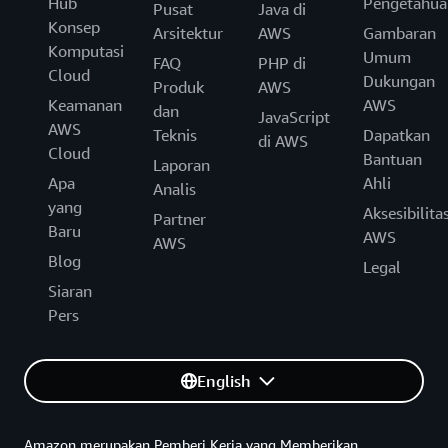
Hub
Pengetahua
Pusat
Java di
Konsep
Arsitektur
AWS
Gambaran
Komputasi
Umum
FAQ
PHP di
Cloud
Dukungan
Produk
AWS
Keamanan
AWS
dan
JavaScript
AWS
Teknis
Dapatkan
di AWS
Cloud
Bantuan
Laporan
Apa
Ahli
Analis
yang
Aksesibilita
Partner
Baru
AWS
AWS
Blog
Legal
Siaran
Pers
English
Amazon merupakan Pemberi Kerja yang Memberikan