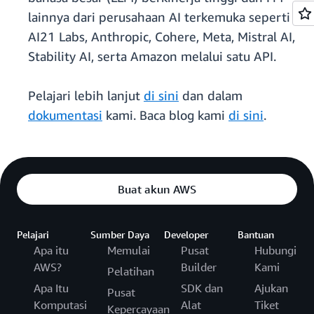
lainnya dari perusahaan AI terkemuka seperti
AI21 Labs, Anthropic, Cohere, Meta, Mistral AI,
Stability AI, serta Amazon melalui satu API.
Pelajari lebih lanjut
di sini
dan dalam
dokumentasi
kami. Baca blog kami
di sini
.
Buat akun AWS
Pelajari
Sumber Daya
Developer
Bantuan
Apa itu
Memulai
Pusat
Hubungi
AWS?
Builder
Kami
Pelatihan
Apa Itu
SDK dan
Ajukan
Pusat
Komputasi
Alat
Tiket
Kepercayaan