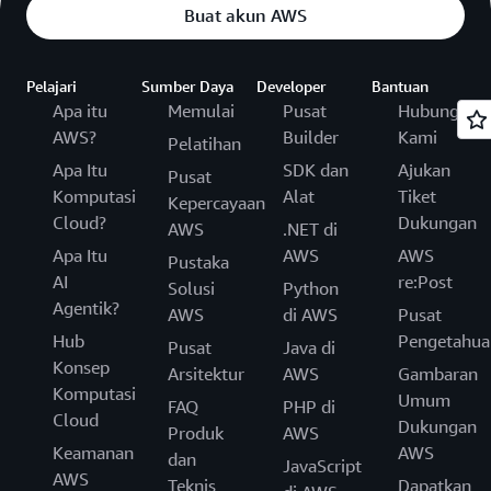
Buat akun AWS
Pelajari
Sumber Daya
Developer
Bantuan
Apa itu
Memulai
Pusat
Hubungi
AWS?
Builder
Kami
Pelatihan
Apa Itu
SDK dan
Ajukan
Pusat
Komputasi
Alat
Tiket
Kepercayaan
Cloud?
Dukungan
AWS
.NET di
Apa Itu
AWS
AWS
Pustaka
AI
re:Post
Solusi
Python
Agentik?
AWS
di AWS
Pusat
Hub
Pengetahua
Pusat
Java di
Konsep
Arsitektur
AWS
Gambaran
Komputasi
Umum
FAQ
PHP di
Cloud
Dukungan
Produk
AWS
Keamanan
AWS
dan
JavaScript
AWS
Teknis
Dapatkan