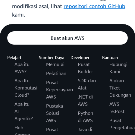
modifikasi asal, lihat
repositori contoh GitHub
kami.
Buat akun AWS
Pelajari
Sumber Daya
Developer
Bantuan
Apa itu
Memulai
Pusat
Hubungi
AWS?
Builder
Kami
Pelatihan
Apa Itu
SDK dan
Ajukan
Pusat
Komputasi
Alat
Tiket
Kepercayaan
Cloud?
Dukungan
AWS
.NET di
Apa Itu
AWS
AWS
Pustaka
AI
re:Post
Solusi
Python
Agentik?
AWS
di AWS
Pusat
Hub
Pengetahua
Pusat
Java di
Konsep