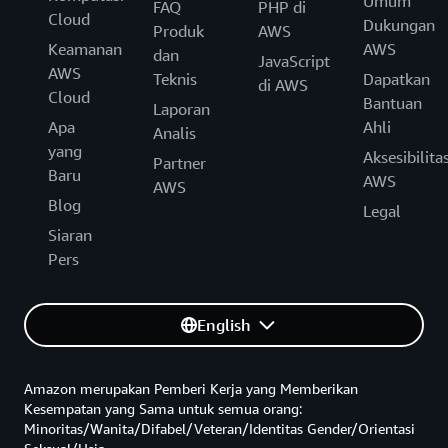
Umum
FAQ
PHP di
Cloud
Dukungan
Produk
AWS
Keamanan
AWS
dan
JavaScript
AWS
Teknis
Dapatkan
di AWS
Cloud
Bantuan
Laporan
Apa
Ahli
Analis
yang
Aksesibilita
Partner
Baru
AWS
AWS
Blog
Legal
Siaran
Pers
English
Amazon merupakan Pemberi Kerja yang Memberikan
Kesempatan yang Sama untuk semua orang:
Minoritas/Wanita/Difabel/Veteran/Identitas Gender/Orientasi