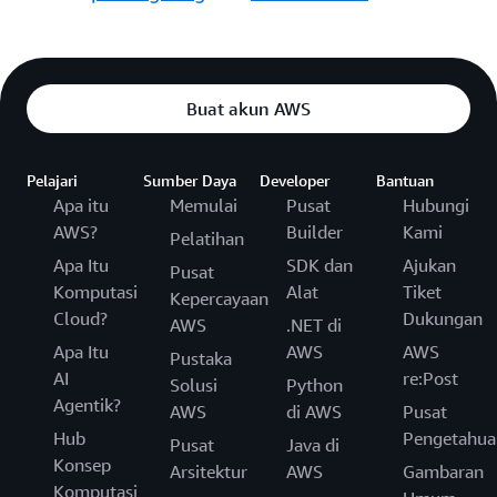
Buat akun AWS
Pelajari
Sumber Daya
Developer
Bantuan
Apa itu
Memulai
Pusat
Hubungi
AWS?
Builder
Kami
Pelatihan
Apa Itu
SDK dan
Ajukan
Pusat
Komputasi
Alat
Tiket
Kepercayaan
Cloud?
Dukungan
AWS
.NET di
Apa Itu
AWS
AWS
Pustaka
AI
re:Post
Solusi
Python
Agentik?
AWS
di AWS
Pusat
Hub
Pengetahua
Pusat
Java di
Konsep
Arsitektur
AWS
Gambaran
Komputasi