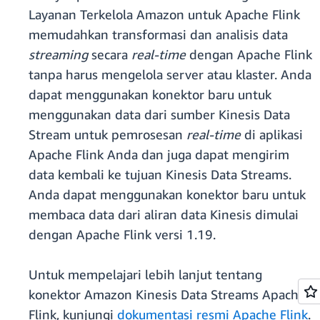
Layanan Terkelola Amazon untuk Apache Flink
memudahkan transformasi dan analisis data
streaming
secara
real-time
dengan Apache Flink
tanpa harus mengelola server atau klaster. Anda
dapat menggunakan konektor baru untuk
menggunakan data dari sumber Kinesis Data
Stream untuk pemrosesan
real-time
di aplikasi
Apache Flink Anda dan juga dapat mengirim
data kembali ke tujuan Kinesis Data Streams.
Anda dapat menggunakan konektor baru untuk
membaca data dari aliran data Kinesis dimulai
dengan Apache Flink versi 1.19.
Untuk mempelajari lebih lanjut tentang
konektor Amazon Kinesis Data Streams Apache
Flink, kunjungi
dokumentasi resmi Apache Flink
.