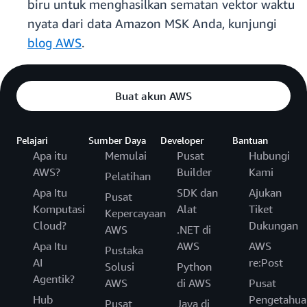
biru untuk menghasilkan sematan vektor waktu
nyata dari data Amazon MSK Anda, kunjungi
blog AWS
.
Buat akun AWS
Pelajari
Sumber Daya
Developer
Bantuan
Apa itu
Memulai
Pusat
Hubungi
AWS?
Builder
Kami
Pelatihan
Apa Itu
SDK dan
Ajukan
Pusat
Komputasi
Alat
Tiket
Kepercayaan
Cloud?
Dukungan
AWS
.NET di
Apa Itu
AWS
AWS
Pustaka
AI
re:Post
Solusi
Python
Agentik?
AWS
di AWS
Pusat
Hub
Pengetahua
Pusat
Java di