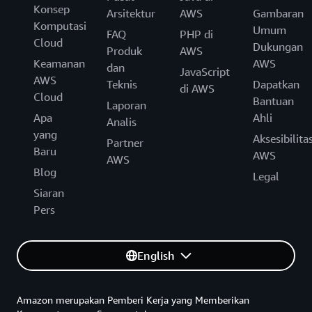
Konsep
Arsitektur
AWS
Gambaran
Komputasi
Umum
FAQ
PHP di
Cloud
Dukungan
Produk
AWS
Keamanan
AWS
dan
JavaScript
AWS
Teknis
Dapatkan
di AWS
Cloud
Bantuan
Laporan
Apa
Ahli
Analis
yang
Aksesibilita
Partner
Baru
AWS
AWS
Blog
Legal
Siaran
Pers
English
Amazon merupakan Pemberi Kerja yang Memberikan