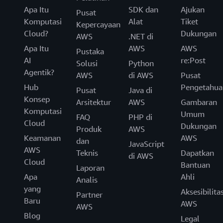
Apa Itu
SDK dan
Ajukan
Pusat
Komputasi
Alat
Tiket
Kepercayaan
Cloud?
Dukungan
AWS
.NET di
Apa Itu
AWS
AWS
Pustaka
AI
re:Post
Solusi
Python
Agentik?
AWS
di AWS
Pusat
Hub
Pengetahua
Pusat
Java di
Konsep
Arsitektur
AWS
Gambaran
Komputasi
Umum
FAQ
PHP di
Cloud
Dukungan
Produk
AWS
Keamanan
AWS
dan
JavaScript
AWS
Teknis
Dapatkan
di AWS
Cloud
Bantuan
Laporan
Apa
Ahli
Analis
yang
Aksesibilita
Partner
Baru
AWS
AWS
Blog
Legal