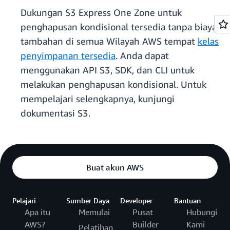
Dukungan S3 Express One Zone untuk
penghapusan kondisional tersedia tanpa biaya
tambahan di semua Wilayah AWS tempat
kelas
penyimpanan tersedia
. Anda dapat
menggunakan API S3, SDK, dan CLI untuk
melakukan penghapusan kondisional. Untuk
mempelajari selengkapnya, kunjungi
dokumentasi S3.
Buat akun AWS
Pelajari
Sumber Daya
Developer
Bantuan
Apa itu
Memulai
Pusat
Hubungi
AWS?
Builder
Kami
Pelatihan