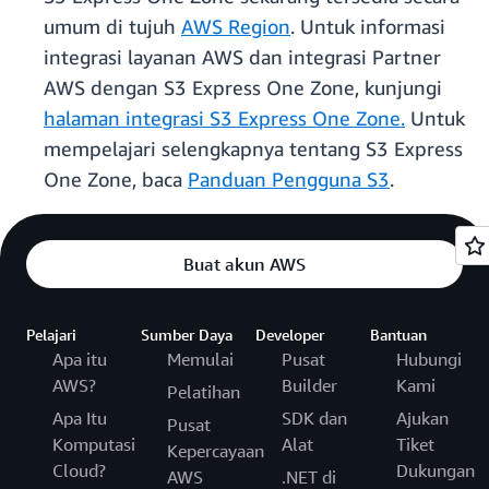
umum di tujuh
AWS Region
. Untuk informasi
integrasi layanan AWS dan integrasi Partner
AWS dengan S3 Express One Zone, kunjungi
halaman integrasi S3 Express One Zone.
Untuk
mempelajari selengkapnya tentang S3 Express
One Zone, baca
Panduan Pengguna S3
.
Buat akun AWS
Pelajari
Sumber Daya
Developer
Bantuan
Apa itu
Memulai
Pusat
Hubungi
AWS?
Builder
Kami
Pelatihan
Apa Itu
SDK dan
Ajukan
Pusat
Komputasi
Alat
Tiket
Kepercayaan
Cloud?
Dukungan
AWS
.NET di