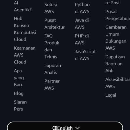
AI
re:Post
Solusi
Python
Agentik?
AWS
di AWS
Pusat
Hub
Pengetahua
Pusat
Java di
Konsep
Arsitektur
AWS
Gambaran
Komputasi
Umum
FAQ
PHP di
Cloud
Dukungan
Produk
AWS
Keamanan
AWS
dan
JavaScript
AWS
Teknis
Dapatkan
di AWS
Cloud
Bantuan
Laporan
Apa
Ahli
Analis
yang
Aksesibilita
Partner
Baru
AWS
AWS
Blog
Legal
Siaran
Pers
English