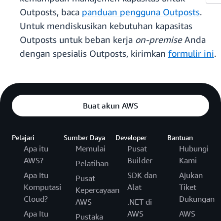
Outposts, baca
panduan pengguna Outposts
.
Untuk mendiskusikan kebutuhan kapasitas
Outposts untuk beban kerja
on-premise
Anda
dengan spesialis Outposts, kirimkan
formulir ini
.
Buat akun AWS
Pelajari
Sumber Daya
Developer
Bantuan
Apa itu
Memulai
Pusat
Hubungi
AWS?
Builder
Kami
Pelatihan
Apa Itu
SDK dan
Ajukan
Pusat
Komputasi
Alat
Tiket
Kepercayaan
Cloud?
Dukungan
AWS
.NET di
Apa Itu
AWS
AWS
Pustaka