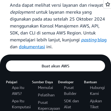
Anda dapat melihat versi layanan dan riwayat
deployment
untuk layanan mereka yang
digunakan pada atau setelah 25 Oktober 2024
menggunakan Konsol Manajemen AWS, API,
SDK, dan CLI di semua AWS Region. Untuk
mempelajari lebih lanjut, kunjungi
posting
blog
dan
dokumentasi
ini.
Buat akun AWS
Pelajari
Sumber Daya
Developer
Bantuan
Apa itu
Memulai
Pusat
Hubungi
AWS?
Builder
Kami
Pelatihan
Apa Itu
SDK dan
Ajukan
Pusat
Komputasi
Alat
Tiket
Kepercayaan