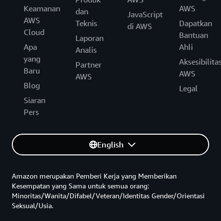
Keamanan
AWS
dan
JavaScript
AWS
Teknis
Dapatkan
di AWS
Cloud
Bantuan
Laporan
Apa
Ahli
Analis
yang
Aksesibilita
Partner
Baru
AWS
AWS
Blog
Legal
Siaran
Pers
English
Amazon merupakan Pemberi Kerja yang Memberikan
Kesempatan yang Sama untuk semua orang:
Minoritas/Wanita/Difabel/Veteran/Identitas Gender/Orientasi
Seksual/Usia.