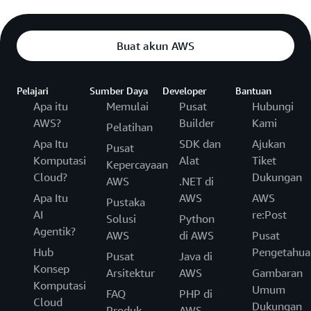
Buat akun AWS
Pelajari
Sumber Daya
Developer
Bantuan
Apa itu
Memulai
Pusat
Hubungi
AWS?
Builder
Kami
Pelatihan
Apa Itu
SDK dan
Ajukan
Pusat
Komputasi
Alat
Tiket
Kepercayaan
Cloud?
Dukungan
AWS
.NET di
Apa Itu
AWS
AWS
Pustaka
AI
re:Post
Solusi
Python
Agentik?
AWS
di AWS
Pusat
Hub
Pengetahua
Pusat
Java di
Konsep
Arsitektur
AWS
Gambaran
Komputasi
Umum
FAQ
PHP di
Cloud
Dukungan
Produk
AWS