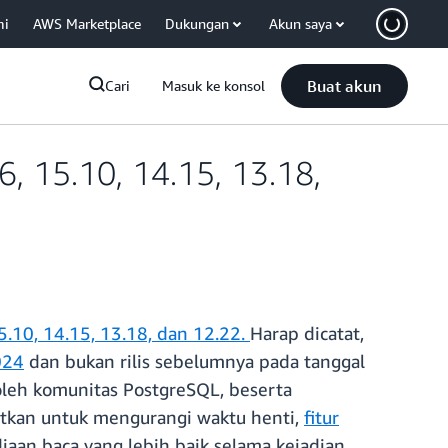
mi
AWS Marketplace
Dukungan
Akun saya
Buat akun
Cari
Masuk ke konsol
 15.10, 14.15, 13.18,
5.10, 14.15, 13.18, dan 12.22.
Harap dicatat,
024
dan bukan rilis sebelumnya pada tanggal
oleh komunitas PostgreSQL, beserta
katkan untuk mengurangi waktu henti,
fitur
iaan baca yang lebih baik selama kejadian