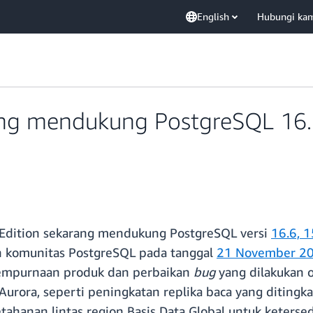
English
Hubungi ka
g mendukung PostgreSQL 16.6,
Edition sekarang mendukung PostgreSQL versi
16.6, 1
leh komunitas PostgreSQL pada tanggal
21 November 2
nyempurnaan produk dan perbaikan
bug
yang dilakukan 
Aurora, seperti peningkatan replika baca yang diting
ahanan lintas region Basis Data Global untuk ketersed