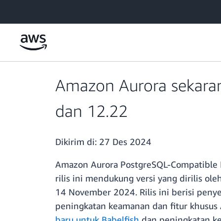
a11y-skip-to-main-content
Amazon Aurora sekaran
dan 12.22
Dikirim di:
27 Des 2024
Amazon Aurora PostgreSQL-Compatible 
rilis ini mendukung versi yang dirilis o
14 November 2024. Rilis ini berisi pe
peningkatan keamanan dan fitur khusus 
baru untuk Babelfish
dan peningkatan ket