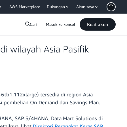
mi
AWS Marketplace
Dukungan
Akun saya
Buat akun
Cari
Masuk ke konsol
i wilayah Asia Pasifik
6tb1.112xlarge) tersedia di region Asia
psi pembelian On Demand dan Savings Plan.
 HANA, SAP S/4HANA, Data Mart Solutions di
ailnya, lihat
Direktori Perangkat Keras SAP