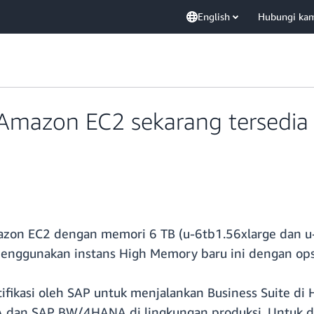
English
Hubungi ka
Amazon EC2 sekarang tersedia d
mazon EC2 dengan memori 6 TB (u-6tb1.56xlarge dan u-
 menggunakan instans High Memory baru ini dengan o
fikasi oleh SAP untuk menjalankan Business Suite di
dan SAP BW/4HANA di lingkungan produksi. Untuk det