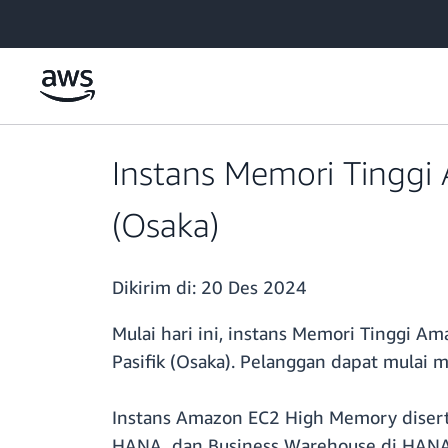
a11y-skip-to-main-content
Instans Memori Tinggi 
(Osaka)
Dikirim di:
20 Des 2024
Mulai hari ini, instans Memori Tinggi A
Pasifik (Osaka). Pelanggan dapat mulai
Instans Amazon EC2 High Memory diserti
HANA, dan Business Warehouse di HANA 