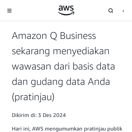
a11y-skip-to-main-content
Amazon Q Business
sekarang menyediakan
wawasan dari basis data
dan gudang data Anda
(pratinjau)
Dikirim di:
3 Des 2024
Hari ini, AWS mengumumkan pratinjau publik