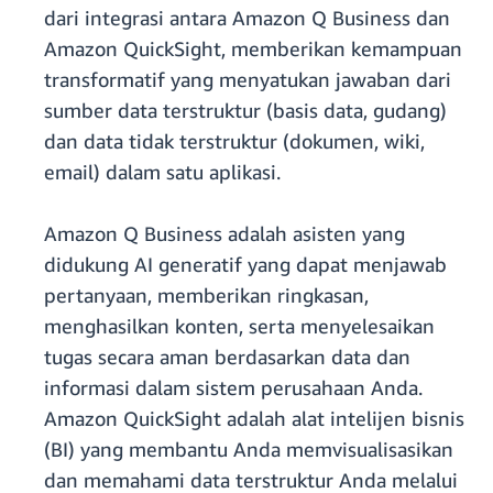
dari integrasi antara Amazon Q Business dan
Amazon QuickSight, memberikan kemampuan
transformatif yang menyatukan jawaban dari
sumber data terstruktur (basis data, gudang)
dan data tidak terstruktur (dokumen, wiki,
email) dalam satu aplikasi.
Amazon Q Business adalah asisten yang
didukung AI generatif yang dapat menjawab
pertanyaan, memberikan ringkasan,
menghasilkan konten, serta menyelesaikan
tugas secara aman berdasarkan data dan
informasi dalam sistem perusahaan Anda.
Amazon QuickSight adalah alat intelijen bisnis
(BI) yang membantu Anda memvisualisasikan
dan memahami data terstruktur Anda melalui