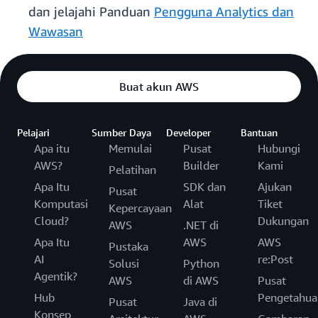
dan jelajahi Panduan
Pengguna Analytics dan
Wawasan
Buat akun AWS
Pelajari
Sumber Daya
Developer
Bantuan
Apa itu
Memulai
Pusat
Hubungi
AWS?
Builder
Kami
Pelatihan
Apa Itu
SDK dan
Ajukan
Pusat
Komputasi
Alat
Tiket
Kepercayaan
Cloud?
Dukungan
AWS
.NET di
Apa Itu
AWS
AWS
Pustaka
AI
re:Post
Solusi
Python
Agentik?
AWS
di AWS
Pusat
Hub
Pengetahua
Pusat
Java di
Konsep