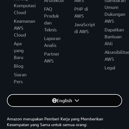
Arsitektur
AWS
Gambaran
Komputasi
Umum
FAQ
PHP di
Cloud
Dukungan
Produk
AWS
Keamanan
AWS
dan
JavaScript
AWS
Teknis
Dapatkan
di AWS
Cloud
Bantuan
Laporan
Apa
Ahli
Analis
yang
Aksesibilita
Partner
Baru
AWS
AWS
Blog
Legal
Siaran
Pers
English
Amazon merupakan Pemberi Kerja yang Memberikan
Kesempatan yang Sama untuk semua orang: