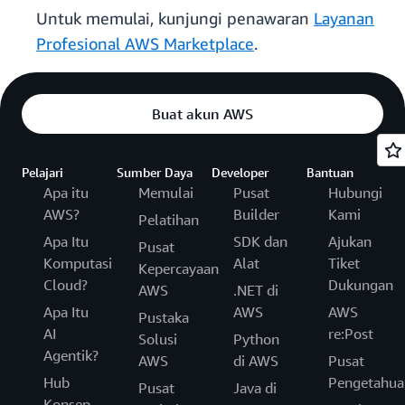
Untuk memulai, kunjungi penawaran
Layanan
Profesional AWS Marketplace
.
Buat akun AWS
Pelajari
Sumber Daya
Developer
Bantuan
Apa itu
Memulai
Pusat
Hubungi
AWS?
Builder
Kami
Pelatihan
Apa Itu
SDK dan
Ajukan
Pusat
Komputasi
Alat
Tiket
Kepercayaan
Cloud?
Dukungan
AWS
.NET di
Apa Itu
AWS
AWS
Pustaka
AI
re:Post
Solusi
Python
Agentik?
AWS
di AWS
Pusat
Hub
Pengetahua
Pusat
Java di
Konsep