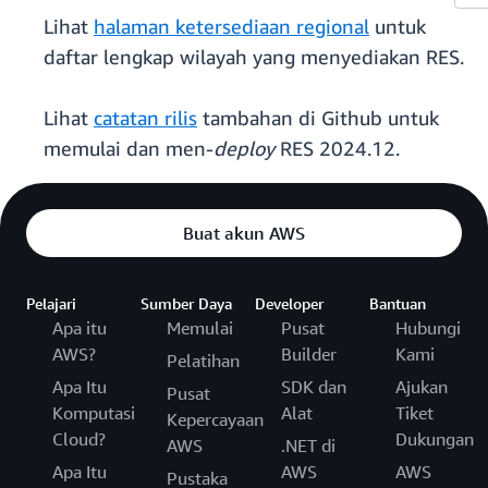
Lihat
halaman ketersediaan regional
untuk
daftar lengkap wilayah yang menyediakan RES.
Lihat
catatan rilis
tambahan di Github untuk
memulai dan men-
deploy
RES 2024.12.
Buat akun AWS
Pelajari
Sumber Daya
Developer
Bantuan
Apa itu
Memulai
Pusat
Hubungi
AWS?
Builder
Kami
Pelatihan
Apa Itu
SDK dan
Ajukan
Pusat
Komputasi
Alat
Tiket
Kepercayaan
Cloud?
Dukungan
AWS
.NET di
Apa Itu
AWS
AWS
Pustaka