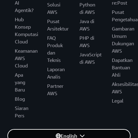
AI
re:Post
Solusi
Python
Agentik?
AWS
di AWS
Pusat
Hub
Pengetahua
Pusat
Java di
Konsep
Arsitektur
AWS
Gambaran
Komputasi
Umum
FAQ
PHP di
Cloud
Dukungan
Produk
AWS
Keamanan
AWS
dan
JavaScript
AWS
Teknis
Dapatkan
di AWS
Cloud
Bantuan
Laporan
Apa
Ahli
Analis
yang
Aksesibilita
Partner
Baru
AWS
AWS
Blog
Legal
Siaran
Pers
English