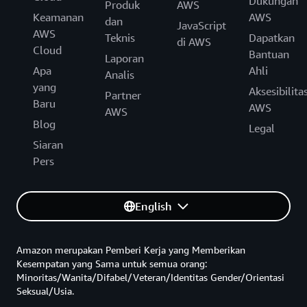
Dukungan
Produk
AWS
Keamanan
AWS
dan
JavaScript
AWS
Teknis
Dapatkan
di AWS
Cloud
Bantuan
Laporan
Apa
Ahli
Analis
yang
Aksesibilita
Partner
Baru
AWS
AWS
Blog
Legal
Siaran
Pers
English
Amazon merupakan Pemberi Kerja yang Memberikan
Kesempatan yang Sama untuk semua orang:
Minoritas/Wanita/Difabel/Veteran/Identitas Gender/Orientasi
Seksual/Usia.