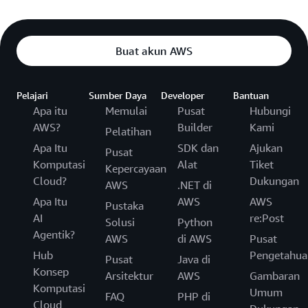
Buat akun AWS
Pelajari
Sumber Daya
Developer
Bantuan
Apa itu
Memulai
Pusat
Hubungi
AWS?
Builder
Kami
Pelatihan
Apa Itu
SDK dan
Ajukan
Pusat
Komputasi
Alat
Tiket
Kepercayaan
Cloud?
Dukungan
AWS
.NET di
Apa Itu
AWS
AWS
Pustaka
AI
re:Post
Solusi
Python
Agentik?
AWS
di AWS
Pusat
Hub
Pengetahua
Pusat
Java di
Konsep
Arsitektur
AWS
Gambaran
Komputasi
Umum
FAQ
PHP di
Cloud