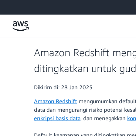
a11y-skip-to-main-content
Amazon Redshift meng
ditingkatkan untuk gu
Dikirim di:
28 Jan 2025
Amazon Redshift
mengumumkan default 
data dan mengurangi risiko potensi kes
enkripsi basis data
, dan menegakkan
kon
Default keamanan yang ditingkatkan mem