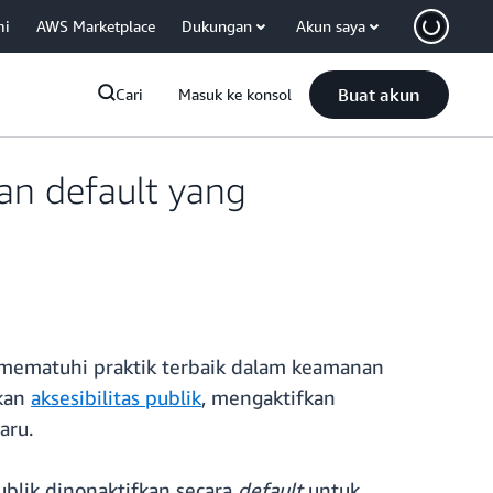
mi
AWS Marketplace
Dukungan
Akun saya
Buat akun
Cari
Masuk ke konsol
n default yang
ematuhi praktik terbaik dalam keamanan
fkan
aksesibilitas publik
, mengaktifkan
aru.
blik dinonaktifkan secara
default
untuk