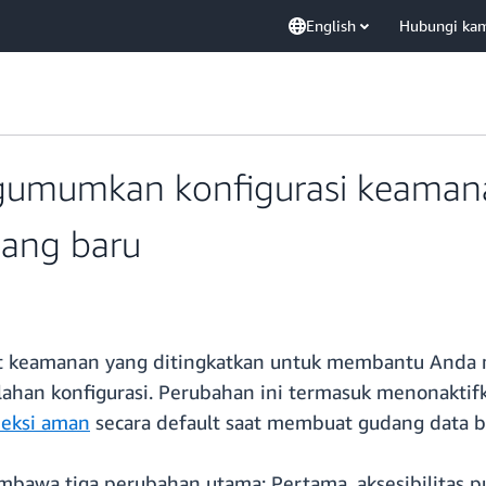
English
Hubungi ka
umumkan konfigurasi keamana
dang baru
keamanan yang ditingkatkan untuk membantu Anda m
alahan konfigurasi. Perubahan ini termasuk menonakti
eksi aman
secara default saat membuat gudang data b
bawa tiga perubahan utama: Pertama, aksesibilitas pu