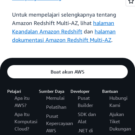
Untuk mempelajari selengkapnya tentang
Amazon Redshift Multi-AZ, lihat
halaman
Keandalan Amazon Redshift
dan
halaman
dokumentasi Amazon Redshift Multi-AZ
.
Buat akun AWS
Pelajari
Sumber Daya
Developer
Bantuan
Apa itu
Memulai
Pusat
Hubungi
AWS?
Builder
Kami
Pelatihan
Apa Itu
SDK dan
Ajukan
Pusat
Komputasi
Alat
Tiket
Kepercayaan
Cloud?
Dukungan
AWS
.NET di