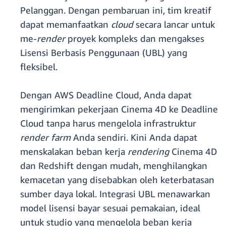
Pelanggan. Dengan pembaruan ini, tim kreatif
dapat memanfaatkan
cloud
secara lancar untuk
me-
render
proyek kompleks dan mengakses
Lisensi Berbasis Penggunaan (UBL) yang
fleksibel.
Dengan AWS Deadline Cloud, Anda dapat
mengirimkan pekerjaan Cinema 4D ke Deadline
Cloud tanpa harus mengelola infrastruktur
render farm
Anda sendiri. Kini Anda dapat
menskalakan beban kerja
rendering
Cinema 4D
dan Redshift dengan mudah, menghilangkan
kemacetan yang disebabkan oleh keterbatasan
sumber daya lokal. Integrasi UBL menawarkan
model lisensi bayar sesuai pemakaian, ideal
untuk studio yang mengelola beban kerja