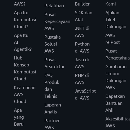
AWS?
Builder
Kami
Pelatihan
Apa Itu
SDK dan
Ajukan
Pusat
Komputasi
Alat
Tiket
Kepercayaan
Cloud?
Dukungan
AWS
.NET di
Apa Itu
AWS
AWS
Pustaka
AI
re:Post
Solusi
Python
Agentik?
AWS
di AWS
Pusat
Hub
Pengetahua
Pusat
Java di
Konsep
Arsitektur
AWS
Gambaran
Komputasi
Umum
FAQ
PHP di
Cloud
Dukungan
Produk
AWS
Keamanan
AWS
dan
JavaScript
AWS
Teknis
Dapatkan
di AWS
Cloud
Bantuan
Laporan
Apa
Ahli
Analis
yang
Aksesibilita
Partner
Baru
AWS
AWS