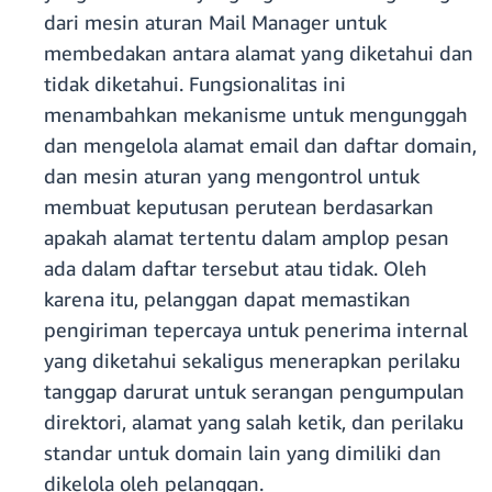
dari mesin aturan Mail Manager untuk
membedakan antara alamat yang diketahui dan
tidak diketahui. Fungsionalitas ini
menambahkan mekanisme untuk mengunggah
dan mengelola alamat email dan daftar domain,
dan mesin aturan yang mengontrol untuk
membuat keputusan perutean berdasarkan
apakah alamat tertentu dalam amplop pesan
ada dalam daftar tersebut atau tidak. Oleh
karena itu, pelanggan dapat memastikan
pengiriman tepercaya untuk penerima internal
yang diketahui sekaligus menerapkan perilaku
tanggap darurat untuk serangan pengumpulan
direktori, alamat yang salah ketik, dan perilaku
standar untuk domain lain yang dimiliki dan
dikelola oleh pelanggan.