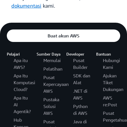
dokumentasi
kami.
Buat akun AWS
Pelajari
Sumber Daya
Developer
Bantuan
Apa itu
Memulai
Pusat
Hubungi
AWS?
Builder
Kami
Pelatihan
Apa Itu
SDK dan
Ajukan
Pusat
Komputasi
Alat
Tiket
Kepercayaan
Cloud?
Dukungan
AWS
.NET di
Apa Itu
AWS
AWS
Pustaka
AI
re:Post
Solusi
Python
Agentik?
AWS
di AWS
Pusat
Hub
Pengetahua
Pusat
Java di
Konsep