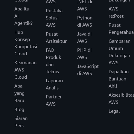
AWS
.NET di
Apa Itu
AWS
AWS
Pustaka
AI
re:Post
Solusi
Python
Agentik?
AWS
di AWS
Pusat
Hub
Pengetahua
Pusat
Java di
Konsep
Arsitektur
AWS
Gambaran
Komputasi
Umum
FAQ
PHP di
Cloud
Dukungan
Produk
AWS
Keamanan
AWS
dan
JavaScript
AWS
Teknis
Dapatkan
di AWS
Cloud
Bantuan
Laporan
Apa
Ahli
Analis
yang
Aksesibilita
Partner
Baru
AWS
AWS
Blog
Legal
Siaran
Pers