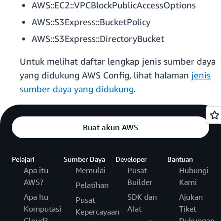
AWS::EC2::VPCBlockPublicAccessOptions
AWS::S3Express::BucketPolicy
AWS::S3Express::DirectoryBucket
Untuk melihat daftar lengkap jenis sumber daya
yang didukung AWS Config, lihat halaman
jenis
sumber daya yang didukung
.
Buat akun AWS
Pelajari
Sumber Daya
Developer
Bantuan
Apa itu
Memulai
Pusat
Hubungi
AWS?
Builder
Kami
Pelatihan
Apa Itu
SDK dan
Ajukan
Pusat
Komputasi
Alat
Tiket
Kepercayaan
Cloud?
Dukungan