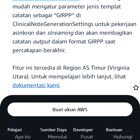
mudah mengatur parameter jenis templat
catatan sebagai “GIRPP” di
ClinicalNoteGenerationSettings untuk pekerjaan
asinkron dan
streaming
dan akan membagikan
catatan
output
dalam format GIRPP saat
percakapan berakhir.
Fitur ini tersedia di Region AS Timur (Virginia
Utara). Untuk mempelajari lebih lanjut, lihat
dokumentasi kami
.
Buat akun AWS
Pelajari
Sumber Daya
Developer
Bantuan
Apa itu
Memulai
Pusat
Hubungi