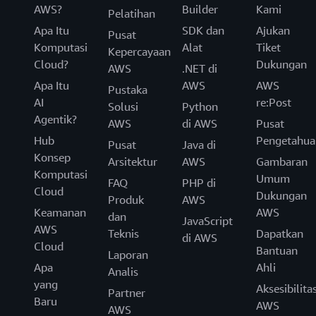
AWS?
Builder
Kami
Pelatihan
Apa Itu
SDK dan
Ajukan
Pusat
Komputasi
Alat
Tiket
Kepercayaan
Cloud?
Dukungan
AWS
.NET di
Apa Itu
AWS
AWS
Pustaka
AI
re:Post
Solusi
Python
Agentik?
AWS
di AWS
Pusat
Hub
Pengetahua
Pusat
Java di
Konsep
Arsitektur
AWS
Gambaran
Komputasi
Umum
FAQ
PHP di
Cloud
Dukungan
Produk
AWS
Keamanan
AWS
dan
JavaScript
AWS
Teknis
Dapatkan
di AWS
Cloud
Bantuan
Laporan
Apa
Ahli
Analis
yang
Aksesibilita
Partner
Baru
AWS
AWS