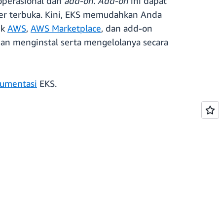
operasional dan
add-on
.
Add-on
ini dapat
ber terbuka. Kini, EKS memudahkan Anda
uk
AWS
,
AWS Marketplace
, dan add-on
 dan menginstal serta mengelolanya secara
umentasi
EKS.