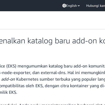
English
Hubungi ka
alkan katalog baru add-on k
rvice (EKS) mengumumkan katalog baru add-on komunit
us-node-exporter, dan external-dns. Hal ini memung
a
add-on
Kubernetes sumber terbuka yang populer lang
ompatibilitas oleh EKS, dengan citra kontainer yang di
milik EKS.