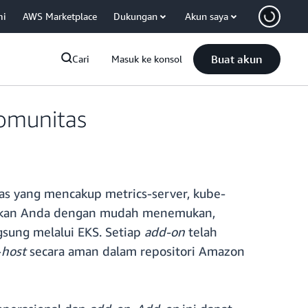
mi
AWS Marketplace
Dukungan
Akun saya
Buat akun
Cari
Masuk ke konsol
omunitas
as yang mencakup metrics-server, kube-
kinkan Anda dengan mudah menemukan,
sung melalui EKS. Setiap
add-on
telah
-
host
secara aman dalam repositori Amazon