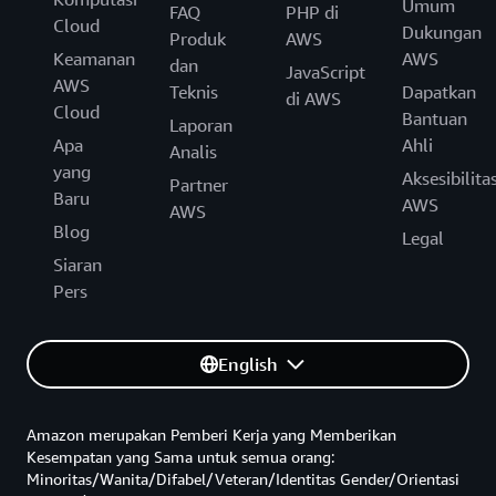
Umum
FAQ
PHP di
Cloud
Dukungan
Produk
AWS
Keamanan
AWS
dan
JavaScript
AWS
Teknis
Dapatkan
di AWS
Cloud
Bantuan
Laporan
Apa
Ahli
Analis
yang
Aksesibilita
Partner
Baru
AWS
AWS
Blog
Legal
Siaran
Pers
English
Amazon merupakan Pemberi Kerja yang Memberikan
Kesempatan yang Sama untuk semua orang:
Minoritas/Wanita/Difabel/Veteran/Identitas Gender/Orientasi