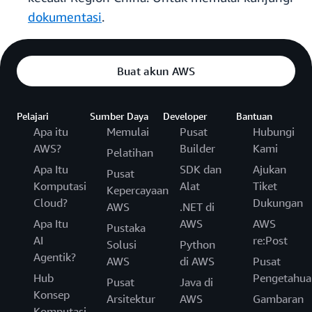
dokumentasi
.
Buat akun AWS
Pelajari
Sumber Daya
Developer
Bantuan
Apa itu
Memulai
Pusat
Hubungi
AWS?
Builder
Kami
Pelatihan
Apa Itu
SDK dan
Ajukan
Pusat
Komputasi
Alat
Tiket
Kepercayaan
Cloud?
Dukungan
AWS
.NET di
Apa Itu
AWS
AWS
Pustaka
AI
re:Post
Solusi
Python
Agentik?
AWS
di AWS
Pusat
Hub
Pengetahua
Pusat
Java di
Konsep
Arsitektur
AWS
Gambaran
Komputasi