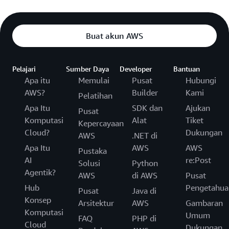
Buat akun AWS
Pelajari
Sumber Daya
Developer
Bantuan
Apa itu
Memulai
Pusat
Hubungi
AWS?
Builder
Kami
Pelatihan
Apa Itu
SDK dan
Ajukan
Pusat
Komputasi
Alat
Tiket
Kepercayaan
Cloud?
Dukungan
AWS
.NET di
Apa Itu
AWS
AWS
Pustaka
AI
re:Post
Solusi
Python
Agentik?
AWS
di AWS
Pusat
Hub
Pengetahua
Pusat
Java di
Konsep
Arsitektur
AWS
Gambaran
Komputasi
Umum
FAQ
PHP di
Cloud
Dukungan