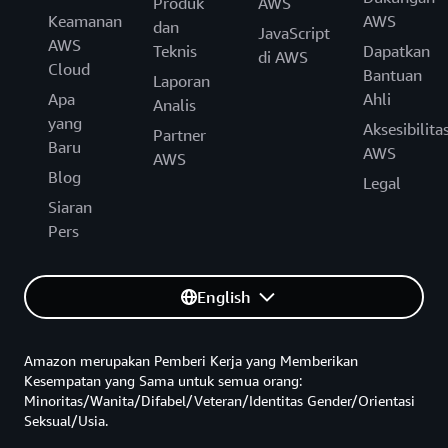
Produk
AWS
Keamanan
AWS
dan
JavaScript
AWS
Teknis
Dapatkan
di AWS
Cloud
Bantuan
Laporan
Apa
Ahli
Analis
yang
Aksesibilita
Partner
Baru
AWS
AWS
Blog
Legal
Siaran
Pers
English
Amazon merupakan Pemberi Kerja yang Memberikan
Kesempatan yang Sama untuk semua orang:
Minoritas/Wanita/Difabel/Veteran/Identitas Gender/Orientasi
Seksual/Usia.