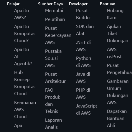
Pelajari
Sumber Daya
Developer
Bantuan
Apa itu
Memulai
Pusat
Hubungi
AWS?
Builder
Kami
Pelatihan
Apa Itu
SDK dan
Ajukan
Pusat
Komputasi
Alat
Tiket
Kepercayaan
Cloud?
Dukungan
AWS
.NET di
Apa Itu
AWS
AWS
Pustaka
AI
re:Post
Solusi
Python
Agentik?
AWS
di AWS
Pusat
Hub
Pengetahua
Pusat
Java di
Konsep
Arsitektur
AWS
Gambaran
Komputasi
Umum
FAQ
PHP di
Cloud
Dukungan
Produk
AWS
Keamanan
AWS
dan
JavaScript
AWS
Teknis
Dapatkan
di AWS
Cloud
Bantuan
Laporan
Apa
Ahli
Analis