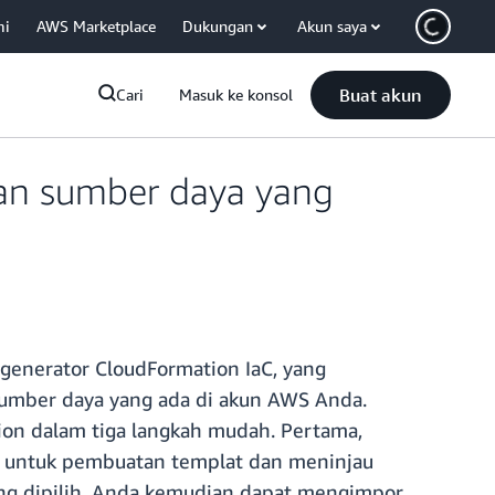
mi
AWS Marketplace
Dukungan
Akun saya
Buat akun
Cari
Masuk ke konsol
an sumber daya yang
generator CloudFormation IaC, yang
sumber daya yang ada di akun AWS Anda.
n dalam tiga langkah mudah. Pertama,
 untuk pembuatan templat dan meninjau
ang dipilih. Anda kemudian dapat mengimpor