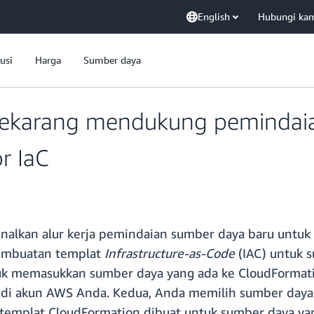
English
Hubungi ka
usi
Harga
Sumber daya
ekarang mendukung pemindai
r IaC
alkan alur kerja pemindaian sumber daya baru untuk 
embuatan templat
Infrastructure-as-Code
(IAC) untuk 
k memasukkan sumber daya yang ada ke CloudFormatio
di akun AWS Anda. Kedua, Anda memilih sumber daya
a, templat CloudFormation dibuat untuk sumber daya y