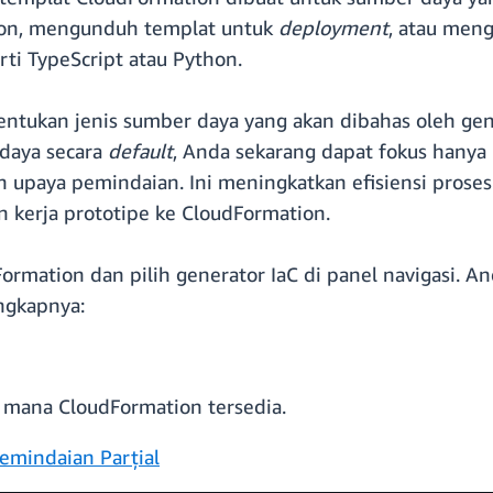
ion, mengunduh templat untuk
deployment
, atau men
ti TypeScript atau Python.
entukan jenis sumber daya yang akan dibahas oleh ge
 daya secara
default
, Anda sekarang dapat fokus hanya
n upaya pemindaian. Ini meningkatkan efisiensi pro
an kerja prototipe ke CloudFormation.
rmation dan pilih generator IaC di panel navigasi. A
ngkapnya:
i mana CloudFormation tersedia.
emindaian Parțial