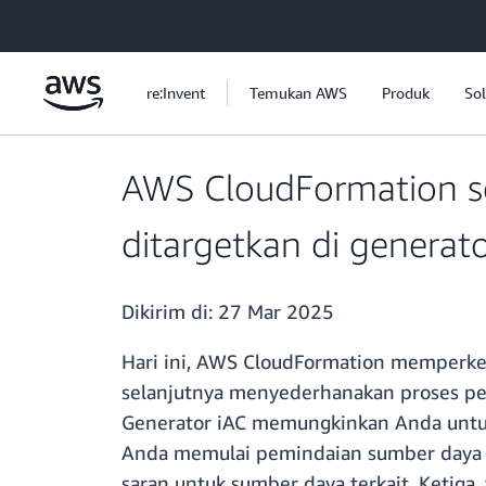
a11y-skip-to-main-content
re:Invent
Temukan AWS
Produk
Sol
AWS CloudFormation s
ditargetkan di generato
Dikirim di:
27 Mar 2025
Hari ini, AWS CloudFormation memperken
selanjutnya menyederhanakan proses p
Generator iAC memungkinkan Anda untu
Anda memulai pemindaian sumber daya 
saran untuk sumber daya terkait. Ketig