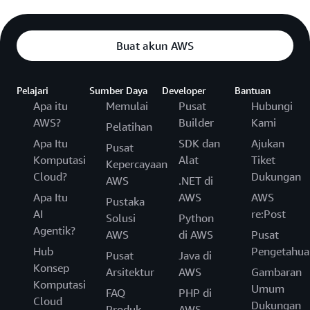
Buat akun AWS
Pelajari
Sumber Daya
Developer
Bantuan
Apa itu
Memulai
Pusat
Hubungi
AWS?
Builder
Kami
Pelatihan
Apa Itu
SDK dan
Ajukan
Pusat
Komputasi
Alat
Tiket
Kepercayaan
Cloud?
Dukungan
AWS
.NET di
Apa Itu
AWS
AWS
Pustaka
AI
re:Post
Solusi
Python
Agentik?
AWS
di AWS
Pusat
Hub
Pengetahua
Pusat
Java di
Konsep
Arsitektur
AWS
Gambaran
Komputasi
Umum
FAQ
PHP di
Cloud
Dukungan
Produk
AWS