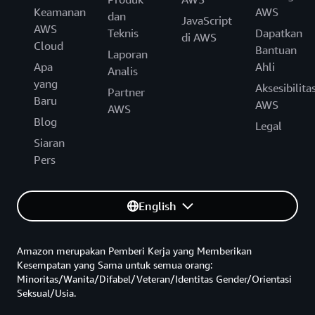
Keamanan
AWS
dan
JavaScript
AWS
Teknis
Dapatkan
di AWS
Cloud
Bantuan
Laporan
Apa
Ahli
Analis
yang
Aksesibilita
Partner
Baru
AWS
AWS
Blog
Legal
Siaran
Pers
English
Amazon merupakan Pemberi Kerja yang Memberikan
Kesempatan yang Sama untuk semua orang:
Minoritas/Wanita/Difabel/Veteran/Identitas Gender/Orientasi
Seksual/Usia.