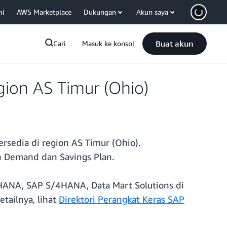
mi
AWS Marketplace
Dukungan
Akun saya
Buat akun
Cari
Masuk ke konsol
gion AS Timur (Ohio)
rsedia di region AS Timur (Ohio).
 Demand dan Savings Plan.
 HANA, SAP S/4HANA, Data Mart Solutions di
ailnya, lihat
Direktori Perangkat Keras SAP